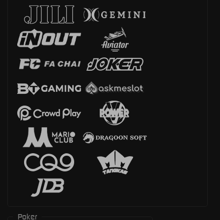
Poker