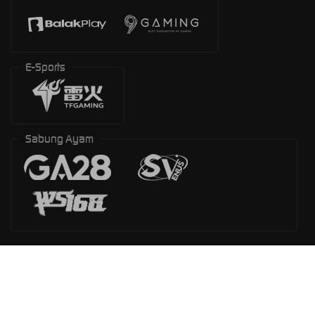
E-Sports
Sabung Ayam