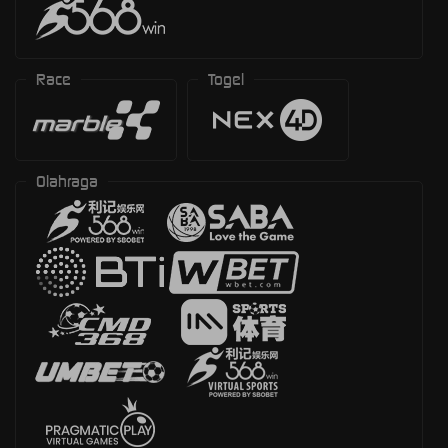
Race
Togel
Olahraga