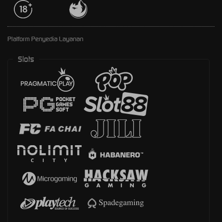
Platform Penyedia Layanan
Slots