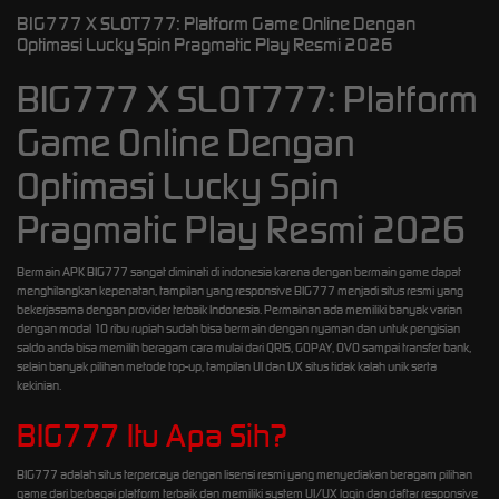
BIG777 X SLOT777: Platform Game Online Dengan
Optimasi Lucky Spin Pragmatic Play Resmi 2026
BIG777 X SLOT777: Platform
Game Online Dengan
Optimasi Lucky Spin
Pragmatic Play Resmi 2026
Bermain APK BIG777 sangat diminati di indonesia karena dengan bermain game dapat
menghilangkan kepenatan, tampilan yang responsive BIG777 menjadi situs resmi yang
bekerjasama dengan provider terbaik Indonesia. Permainan ada memiliki banyak varian
dengan modal 10 ribu rupiah sudah bisa bermain dengan nyaman dan untuk pengisian
saldo anda bisa memilih beragam cara mulai dari QRIS, GOPAY, OVO sampai transfer bank,
selain banyak pilihan metode top-up, tampilan UI dan UX situs tidak kalah unik serta
kekinian.
BIG777 Itu Apa Sih?
BIG777 adalah situs terpercaya dengan lisensi resmi yang menyediakan beragam pilihan
game dari berbagai platform terbaik dan memiliki system UI/UX login dan daftar responsive