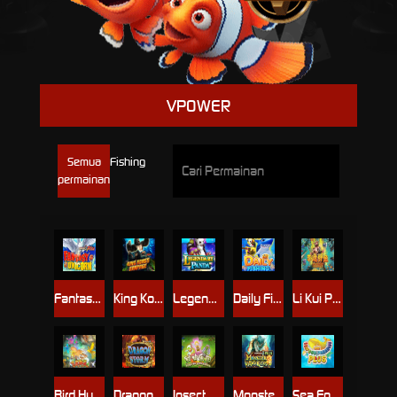
VPOWER
Semua
Fishing
permainan
Fantasy Unicorn
King Kong’s Rampage
Legendary Panda
Daily Fishing
Li Kui Pi Yu
Bird Hunter
Dragon Storm
Insect Paradise
Monster Awaken plus
Sea Food Paradise II Plus