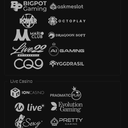
Live Casino