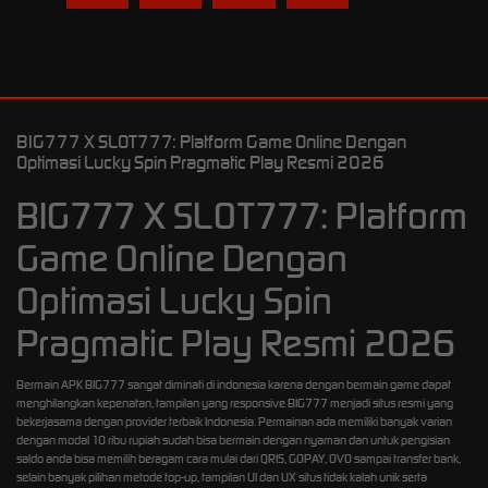
BIG777 X SLOT777: Platform Game Online Dengan
Optimasi Lucky Spin Pragmatic Play Resmi 2026
BIG777 X SLOT777: Platform
Game Online Dengan
Optimasi Lucky Spin
Pragmatic Play Resmi 2026
Bermain APK BIG777 sangat diminati di indonesia karena dengan bermain game dapat
menghilangkan kepenatan, tampilan yang responsive BIG777 menjadi situs resmi yang
bekerjasama dengan provider terbaik Indonesia. Permainan ada memiliki banyak varian
dengan modal 10 ribu rupiah sudah bisa bermain dengan nyaman dan untuk pengisian
saldo anda bisa memilih beragam cara mulai dari QRIS, GOPAY, OVO sampai transfer bank,
selain banyak pilihan metode top-up, tampilan UI dan UX situs tidak kalah unik serta