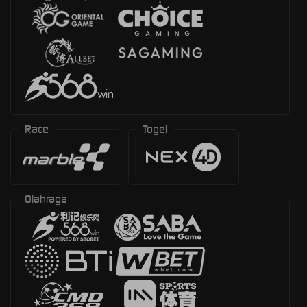
Race
Togel
Olahraga