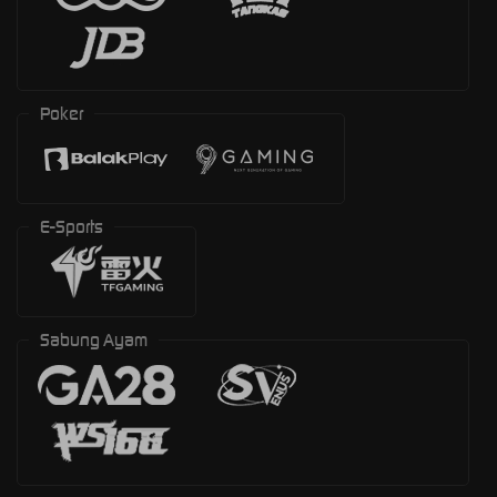
Poker
E-Sports
Sabung Ayam