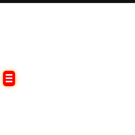
Tap Me!