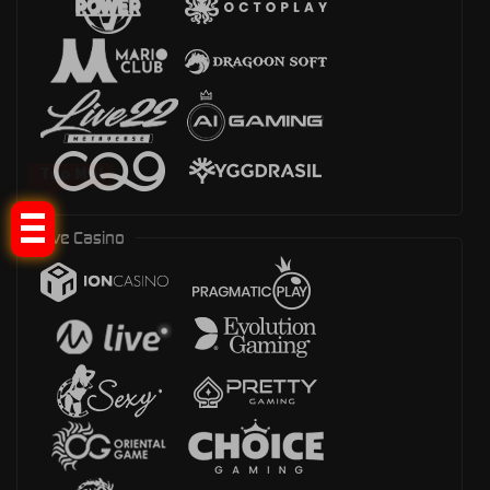
Tap Me!
Live Casino