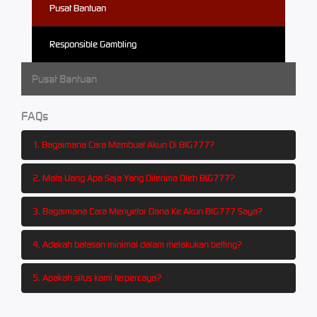
Pusat Bantuan
Responsible Gambling
Pusat Bantuan
FAQs
1. Bagaimana Cara Membuat Akun Di BIG777?
2. Mata Uang Apa Saja Yang Diterima Oleh BIG777?
3. Bagaimana Cara Menyetor Dana Ke Akun BIG777 Saya?
4. Adakah batasan minimal dalam melakukan betting?
5. Apakah situs kami terpercaya?