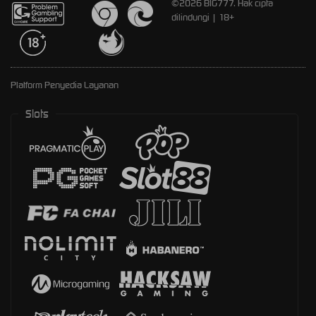
©2026 BIG777. Hak cipta
dilindungi | 18+
Platform Penyedia Layanan
Slots