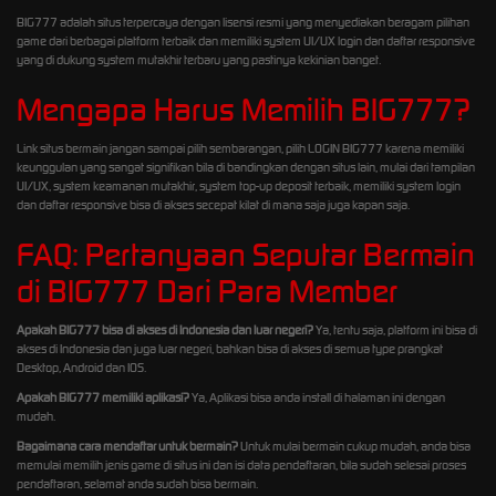
BIG777 adalah situs terpercaya dengan lisensi resmi yang menyediakan beragam pilihan
game dari berbagai platform terbaik dan memiliki system UI/UX login dan daftar responsive
yang di dukung system mutakhir terbaru yang pastinya kekinian banget.
Mengapa Harus Memilih BIG777?
Link situs bermain jangan sampai pilih sembarangan, pilih LOGIN BIG777 karena memiliki
keunggulan yang sangat signifikan bila di bandingkan dengan situs lain, mulai dari tampilan
UI/UX, system keamanan mutakhir, system top-up deposit terbaik, memiliki system login
dan daftar responsive bisa di akses secepat kilat di mana saja juga kapan saja.
FAQ: Pertanyaan Seputar Bermain
di BIG777 Dari Para Member
Apakah BIG777 bisa di akses di Indonesia dan luar negeri?
Ya, tentu saja, platform ini bisa di
akses di Indonesia dan juga luar negeri, bahkan bisa di akses di semua type prangkat
Desktop, Android dan IOS.
Apakah BIG777 memiliki aplikasi?
Ya, Aplikasi bisa anda install di halaman ini dengan
mudah.
Bagaimana cara mendaftar untuk bermain?
Untuk mulai bermain cukup mudah, anda bisa
memulai memilih jenis game di situs ini dan isi data pendaftaran, bila sudah selesai proses
pendaftaran, selamat anda sudah bisa bermain.