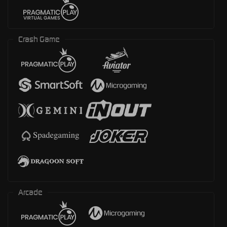
Crash Game
Arcade