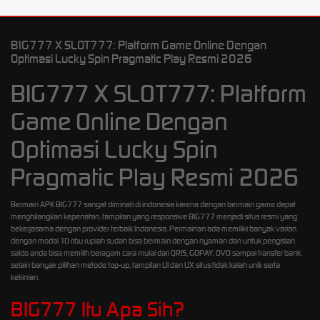
BIG777 X SLOT777: Platform Game Online Dengan
Optimasi Lucky Spin Pragmatic Play Resmi 2026
BIG777 X SLOT777: Platform
Game Online Dengan
Optimasi Lucky Spin
Pragmatic Play Resmi 2026
Bermain APK BIG777 sangat diminati di indonesia karena dengan bermain game dapat
menghilangkan kepenatan, tampilan yang responsive BIG777 menjadi situs resmi yang
bekerjasama dengan provider terbaik Indonesia. Permainan ada memiliki banyak varian
dengan modal 10 ribu rupiah sudah bisa bermain dengan nyaman dan untuk pengisian
saldo anda bisa memilih beragam cara mulai dari QRIS, GOPAY, OVO sampai transfer bank,
selain banyak pilihan metode top-up, tampilan UI dan UX situs tidak kalah unik serta
kekinian.
BIG777 Itu Apa Sih?