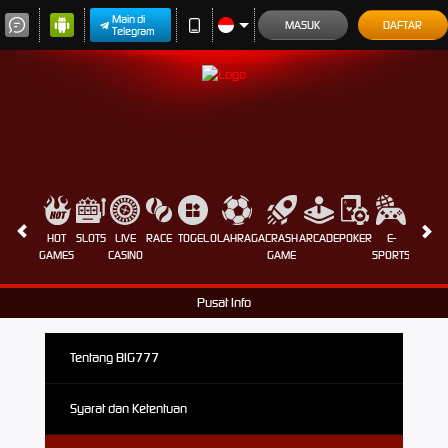
Main di
MASUK
DAFTAR
Telegram
HOT
SLOTS
LIVE
RACE
TOGEL
OLAHRAGA
CRASH
ARCADE
POKER
E-
SABUN
GAMES
CASINO
GAME
SPORTS
AYAM
Pusat Info
Tentang BIG777
Syarat dan Ketentuan