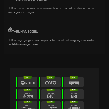
Platform Pilihan bagi perusahaan-perusahaan terbaik di dunia, dengan pilihan
variasi game terbanyak
TARUHAN TOGEL
Platform togel yang menarik dari perusahan terbaik di dunia yang menawarkan
hadiah kemenangan besar