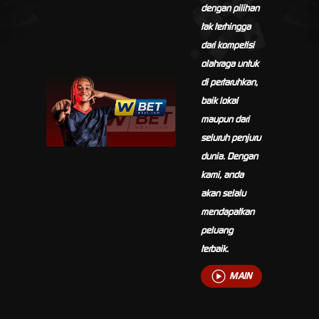
dengan pilihan
tak terhingga
dari kompetisi
olahraga untuk
di pertaruhkan,
baik lokal
maupun dari
seluruh penjuru
dunia. Dengan
kami, anda
akan selalu
mendapatkan
peluang
terbaik.
MAIN