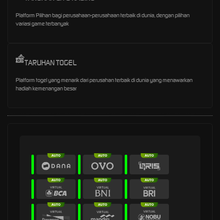
Platform Pilihan bagi perusahaan-perusahaan terbaik di dunia, dengan pilihan
variasi game terbanyak
TARUHAN TOGEL
Platform togel yang menarik dari perusahan terbaik di dunia yang menawarkan
hadiah kemenangan besar