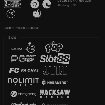
©2026 BIG777. Hak cipta
dilindungi | 18+
Platform Penyedia Layanan
Slots