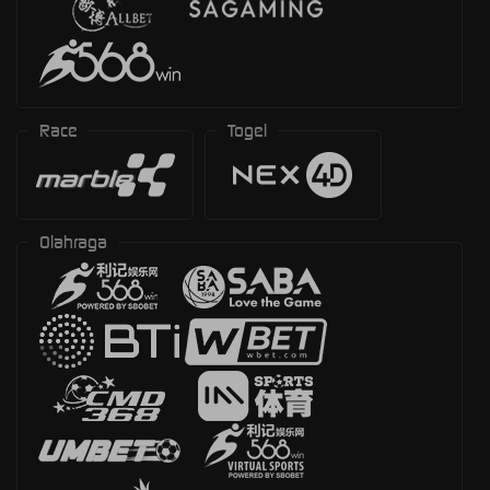
Race
Togel
Olahraga