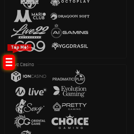
Tap Me!
Live Casino